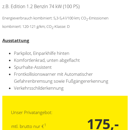
z.B. Edition 1.2 Benzin 74 kW (100 PS)
Energieverbrauch kombiniert: 5,3-5,4 l/100 km; CO
-Emissionen
2
kombiniert: 120-121 g/km; CO
-Klasse: D​
2
Ausstattung
Parkpilot, Einparkhilfe hinten​
Komfortlenkrad, unten abgeflacht​
Spurhalte-Assistent​
Frontkollisionswarner mit Automatischer
Gefahrenbremsung sowie Fußgängererkennung​
Verkehrsschilderkennung
Unser Privatangebot:
175,-
1
mtl. brutto nur €