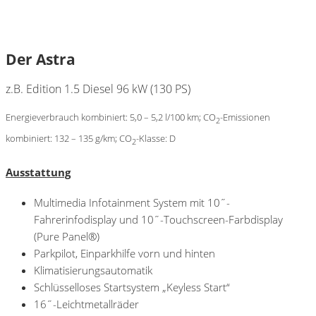
Der Astra
z.B. Edition
1.5 Diesel
96 kW (130 PS)
Energieverbrauch kombiniert: 5,0 – 5,2 l/100 km; CO
-Emissionen
2
kombiniert: 132 – 135 g/km; CO
-Klasse: D
2
Ausstattung
Multimedia Infotainment System mit 10˝-
Fahrerinfodisplay und 10˝-Touchscreen-Farbdisplay
(Pure Panel®)
Parkpilot, Einparkhilfe vorn und hinten
Klimatisierungsautomatik
Schlüsselloses Startsystem „Keyless Start“
16˝-Leichtmetallräder