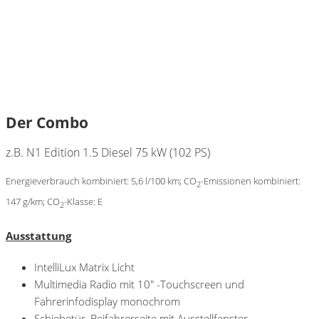
Der Combo
z.B. N1 Edition
1.5 Diesel
75 kW (102 PS)
Energieverbrauch kombiniert: 5,6 l/100 km; CO
-Emissionen kombiniert:
2
147 g/km; CO
-Klasse: E
2
Ausstattung
IntelliLux Matrix Licht
Multimedia Radio mit 10″ -Touchscreen und
Fahrerinfodisplay monochrom
Schiebetür, Beifahrerseite mit Ausstellfenster