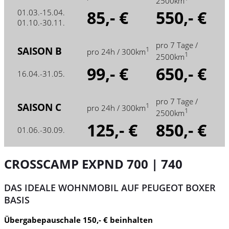
2500km
85,- €
550,- €
01.03.-15.04.
01.10.-30.11.
pro 7 Tage /
SAISON B
1
pro 24h / 300km
1
2500km
99,- €
650,- €
16.04.-31.05.
pro 7 Tage /
SAISON C
1
pro 24h / 300km
1
2500km
125,- €
850,- €
01.06.-30.09.
CROSSCAMP EXPND 700 | 740
DAS IDEALE WOHNMOBIL AUF PEUGEOT BOXER
BASIS
Übergabepauschale 150,- € beinhalten