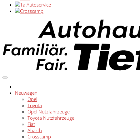
Neuwagen
Opel
Toyota
Opel Nutzfahrzeuge
Toyota Nutzfahrzeuge
Fiat
Abarth
Crosscamp