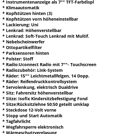
* Instrumentenanzeige als 7"" TFT-Farbdispl
* Klimaautomatik
* Kopfstützen hinten (3)
* Kopfstützen vorn höheneinstellbar
* Lackierung: Uni
* Lenkrad: Höhenverstellbar
* Lenkrad: Soft-Touch Lenkrad mit Multif.
* Nebelscheinwerfer
* Ottopartikelfilter
* Parksensoren hinten
* Polster: Stoff
* Radio:Uconnect Radio mit 7""- Touchscreen
* Radiozubehör: Link-System
* Räder: 15"" Leichtmetallfelgen, 14 Dopp.
* Räder: Reifendruckkontrollsystem
* Servolenkung, elektrisch Dualdrive
* Sitz: Fahrersitz höhenverstellbar
* Sitze: Isofix Kindersitzbefestigung Fond
* Sitze:Rücksitzlehne 50:50 geteilt umklap
* Steckdose 12-Volt vorne
* Stopp und Start Automatik
* Tagfahrlicht
* Wegfahrsperre elektronisch
* Wärmeschutzverglasung