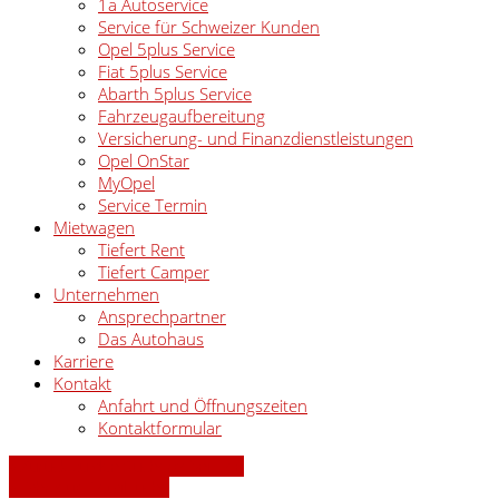
1a Autoservice
Service für Schweizer Kunden
Opel 5plus Service
Fiat 5plus Service
Abarth 5plus Service
Fahrzeugaufbereitung
Versicherung- und Finanzdienstleistungen
Opel OnStar
MyOpel
Service Termin
Mietwagen
Tiefert Rent
Tiefert Camper
Unternehmen
Ansprechpartner
Das Autohaus
Karriere
Kontakt
Anfahrt und Öffnungszeiten
Kontaktformular
» Zurück zu den Suchergebnissen
» Fahrzeug Detailsuche