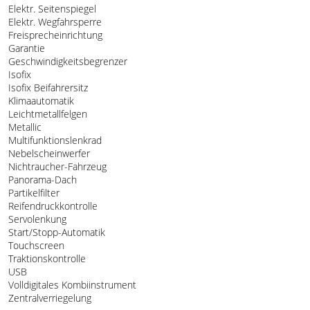
Elektr. Seitenspiegel
Elektr. Wegfahrsperre
Freisprecheinrichtung
Garantie
Geschwindigkeitsbegrenzer
Isofix
Isofix Beifahrersitz
Klimaautomatik
Leichtmetallfelgen
Metallic
Multifunktionslenkrad
Nebelscheinwerfer
Nichtraucher-Fahrzeug
Panorama-Dach
Partikelfilter
Reifendruckkontrolle
Servolenkung
Start/Stopp-Automatik
Touchscreen
Traktionskontrolle
USB
Volldigitales Kombiinstrument
Zentralverriegelung