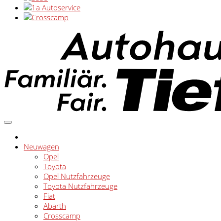
Neuwagen
Opel
Toyota
Opel Nutzfahrzeuge
Toyota Nutzfahrzeuge
Fiat
Abarth
Crosscamp